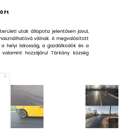
0 Ft
rületi utak állapota jelentősen javul,
asználhatóvá válnak. A megvalósított
 a helyi lakosság, a gazdálkodók és a
, valamint hozzájárul Tárkány község