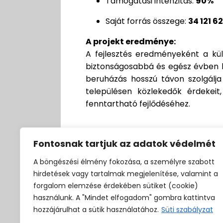
Támogatási intenzitás:
90%
Saját forrás összege:
34 121 62
A projekt eredménye:
A fejlesztés eredményeként a külte
biztonságosabbá és egész évben h
beruházás hosszú távon szolgálja
településen közlekedők érdekeit
fenntartható fejlődéséhez.
Fotódokumentáció
Fontosnak tartjuk az adatok védelmét
A böngészési élmény fokozása, a személyre szabott
hirdetések vagy tartalmak megjelenítése, valamint a
forgalom elemzése érdekében sütiket (cookie)
használunk. A "Mindet elfogadom" gombra kattintva
hozzájárulhat a sütik használatához.
Süti szabályzat