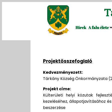
T
Hírek
A falu élete
Projektösszefoglaló
Kedvezményezett:
Tárkány Község Önkormányzata (29
Projekt címe:
Külterületi helyi közutak fejles
kezeléséhez, állapotjavításához é
beszerzése