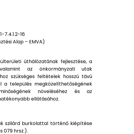
-7.4.1.2-16
sztési Alap – EMVA)
lterületi úthálózatának fejlesztése, a
, valamint az önkormányzati utak
hoz szükséges feltételek hosszú távú
rul a település megközelíthetőségének
etminőségének növeléséhez és az
hatékonyabb ellátásához.
k szilárd burkolattal történő kiépítése
 079 hrsz.).