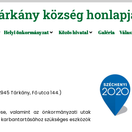
árkány község honlapj
Helyi önkormányzat
Közös hivatal
Galéria
Válas
45 Tárkány, Fő utca 144.)
ztése, valamint az önkormányzati utak
s karbantartásához szükséges eszközök