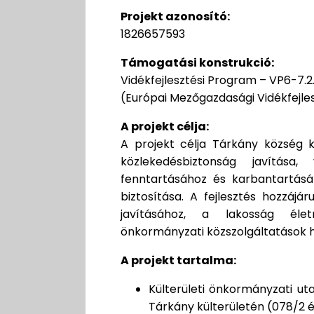
Projekt azonosító:
1826657593
Támogatási konstrukció:
Vidékfejlesztési Program – VP6-7.2.1
(Európai Mezőgazdasági Vidékfejle
A projekt célja:
A projekt célja Tárkány község kü
közlekedésbiztonság javítása
fenntartásához és karbantartásá
biztosítása. A fejlesztés hozzájá
javításához, a lakosság él
önkormányzati közszolgáltatások 
A projekt tartalma:
Külterületi önkormányzati uta
Tárkány külterületén (078/2 és