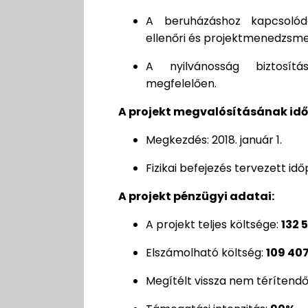
A beruházáshoz kapcsolódó
ellenőri és projektmenedzsmen
A nyilvánosság biztosít
megfelelően.
A projekt megvalósításának id
Megkezdés: 2018. január 1.
Fizikai befejezés tervezett id
A projekt pénzügyi adatai:
A projekt teljes költsége:
132 
Elszámolható költség:
109 407
Megítélt vissza nem térítend