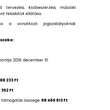
 tervezési, közbeszerzési, műszaki
t feladatok ellátása.
ása a vonatkozó jogszabályoknak
őszaka:
őpontja: 2019. december 31.
588 233 Ft
 352 Ft
ő támogatás összege:
98 466 613 Ft