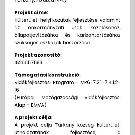
Tárkány, Fő utca 144.)
Projekt címe:
Külterületi helyi közutak fejlesztése, valamint
az önkormányzati utak kezeléséhez,
állapotjavításához és karbantartásához
szükséges eszközök beszerzése
Projekt azonosító:
1826657593
Támogatási konstrukció:
Vidékfejlesztési Program – VP6-7.2.1-7.4.1.2-
16
(Európai Mezőgazdasági Vidékfejlesztési
Alap – EMVA)
A projekt célja:
A projekt célja Tárkány község külterületi
úthálózatának fejlesztése, a