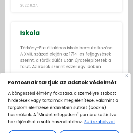
2022.11.27.
Iskola
Tárkány-Ete általános iskola bemutatkozása
A XVIII. század elején az 1714-es feljegyzések
szerint, a török dúlás után újratelepítették a
falut. Az írások szerint ezzel egy időben
Fontosnak tartjuk az adatok védelmét
TOVÁBB
A böngészési élmény fokozása, a személyre szabott
2022.11.27.
hirdetések vagy tartalmak megjelenítése, valamint a
forgalom elemzése érdekében sütiket (cookie)
használunk. A "Mindet elfogadom" gombra kattintva
hozzájárulhat a sütik használatához.
Süti szabályzat
2945 Tárkány, Fő utca 144.
titkarsag@tarkany.hu