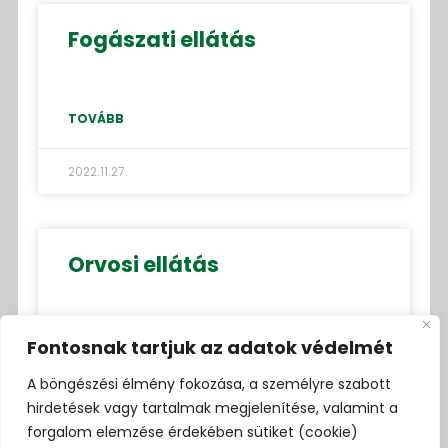
Fogászati ellátás
TOVÁBB
2022.11.27.
Orvosi ellátás
Fontosnak tartjuk az adatok védelmét
TOVÁBB
A böngészési élmény fokozása, a személyre szabott
2022.11.27.
hirdetések vagy tartalmak megjelenítése, valamint a
forgalom elemzése érdekében sütiket (cookie)